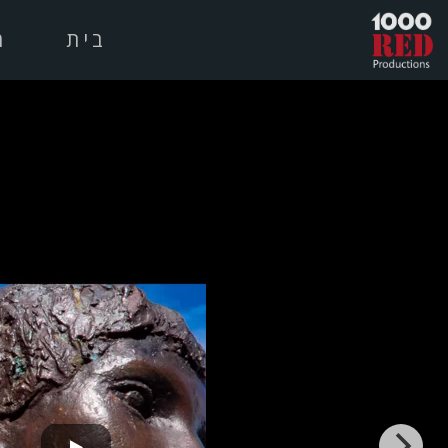
בית
מ