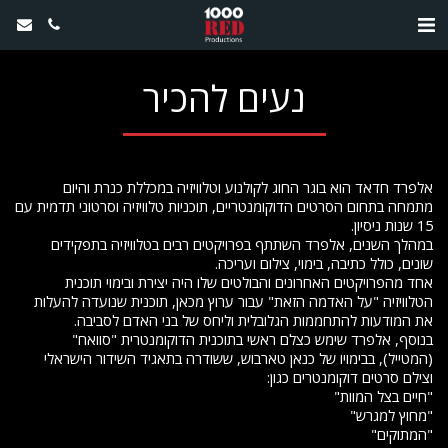
נעים להכיר
אלפרד חדאד הוא בוגר החוג לקולנוע וטלוויזיה במכללת כנרת והיום
מתמחה בתחום הסרטים הדוקומנטריים, תוכניות טלוויזיה וסרטוני תדמית עם
15 שנות ניסיון.
במהלך השנים, אלפרד השתתף בפרויקטים רבים בטלוויזיה בתפקידים
שונים, כולל כתיבה, בימוי, צילום ועריכה.
אחד מהפרויקטים האחרונים והבולטים שלו היה יצירת ובימוי תוכנית
הטלוויזיה "על האדמה הזאת" עבור ערוץ מכאן, תוכנית שנועדה להעלות
את המודעות להתחממות הגלובלית וליחס של בני האדם לסביבה.
בנוסף, אלפרד שימש כצלם ראשי בתוכנית הדוקומנטרית "סוואח"
(המטייל), בבימויו של כנאן טארבוש, ששודרה בתאגיד השידור הישראלי
וצילם סרטים דוקומנטרים כגון:
"חיים בצל המוות"
"מחוץ למגרש"
"המתוקים"