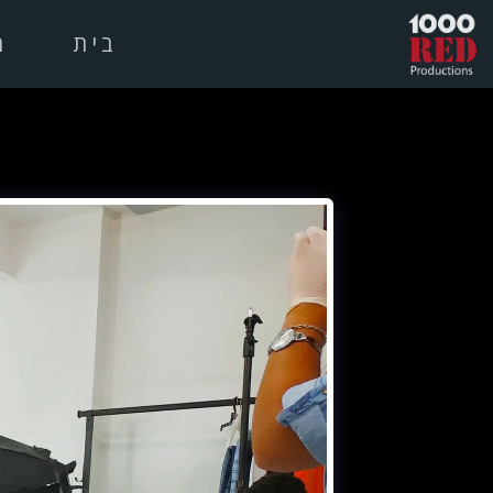
בית
מ