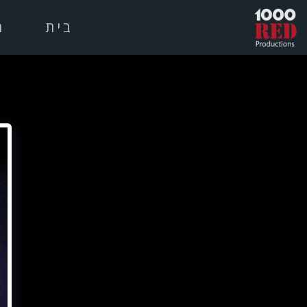
בית
מ